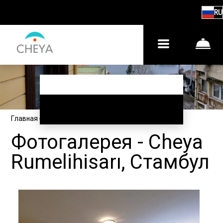
RU
Главная
–
О нас
–
Фотогалерея
Фотогалерея - Cheya
Rumelihisarı, Стамбул